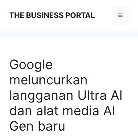
Skip
to
Menu
content
Google
meluncurkan
langganan Ultra AI
dan alat media AI
Gen baru