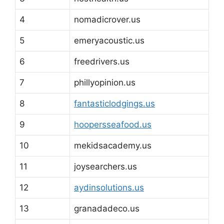
4
nomadicrover.us
5
emeryacoustic.us
6
freedrivers.us
7
phillyopinion.us
8
fantasticlodgings.us
9
hoopersseafood.us
10
mekidsacademy.us
11
joysearchers.us
12
aydinsolutions.us
13
granadadeco.us