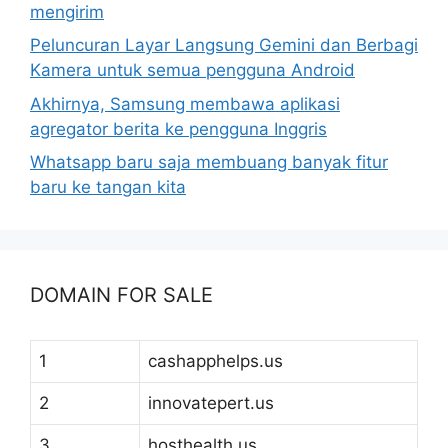
mengirim
Peluncuran Layar Langsung Gemini dan Berbagi
Kamera untuk semua pengguna Android
Akhirnya, Samsung membawa aplikasi
agregator berita ke pengguna Inggris
Whatsapp baru saja membuang banyak fitur
baru ke tangan kita
DOMAIN FOR SALE
1
cashapphelps.us
2
innovatepert.us
3
hosthealth.us