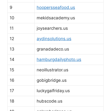
9
hoopersseafood.us
10
mekidsacademy.us
11
joysearchers.us
12
aydinsolutions.us
13
granadadeco.us
14
hamburgdailyphoto.us
15
neoillustrator.us
16
gobigbridge.us
17
luckygalfriday.us
18
hubscode.us