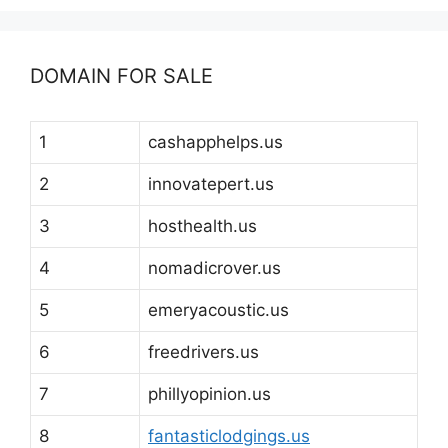
DOMAIN FOR SALE
1
cashapphelps.us
2
innovatepert.us
3
hosthealth.us
4
nomadicrover.us
5
emeryacoustic.us
6
freedrivers.us
7
phillyopinion.us
8
fantasticlodgings.us