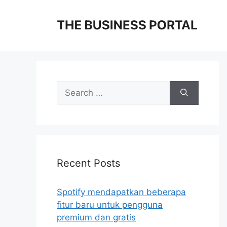
Skip
to
content
Search
for:
Recent Posts
Spotify mendapatkan beberapa
fitur baru untuk pengguna
premium dan gratis