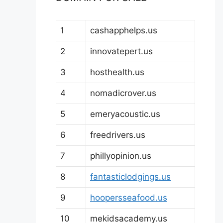
1
cashapphelps.us
2
innovatepert.us
3
hosthealth.us
4
nomadicrover.us
5
emeryacoustic.us
6
freedrivers.us
7
phillyopinion.us
8
fantasticlodgings.us
9
hoopersseafood.us
10
mekidsacademy.us