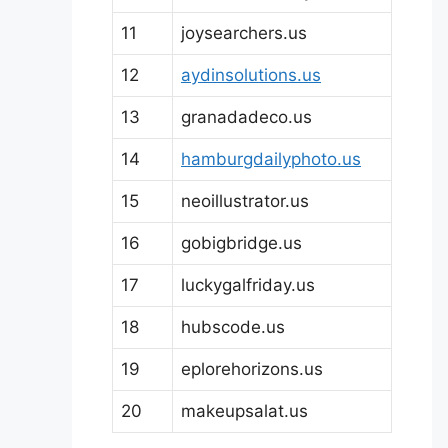
11
joysearchers.us
12
aydinsolutions.us
13
granadadeco.us
14
hamburgdailyphoto.us
15
neoillustrator.us
16
gobigbridge.us
17
luckygalfriday.us
18
hubscode.us
19
eplorehorizons.us
20
makeupsalat.us