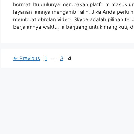
hormat. Itu dulunya merupakan platform masuk u
layanan lainnya mengambil alih. Jika Anda perlu 
membuat obrolan video, Skype adalah pilihan terbai
berjalannya waktu, ia berjuang untuk mengikuti,
Page
Page
Page
←
Previous
1
…
3
4