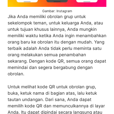
Gambar: Instagram
Jika Anda memiliki obrolan grup untuk
sekelompok teman, untuk keluarga Anda, atau
untuk tujuan khusus lainnya, Anda mungkin
memiliki waktu ketika Anda ingin menambahkan
orang baru ke obrolan itu dengan mudah. Yang
terbaik adalah Anda tidak perlu meminta satu
orang melakukan semua penambahan
sekarang. Dengan kode QR, semua orang dapat
memindai dan segera bergabung dengan
obrolan.
Untuk melihat kode QR untuk obrolan grup,
buka, ketuk nama di bagian atas, lalu ketuk
tautan undangan. Dari sana, Anda dapat
memilih kode QR dan memunculkannya di layar
Anda. Itu dapat dipindai secara langsung atau