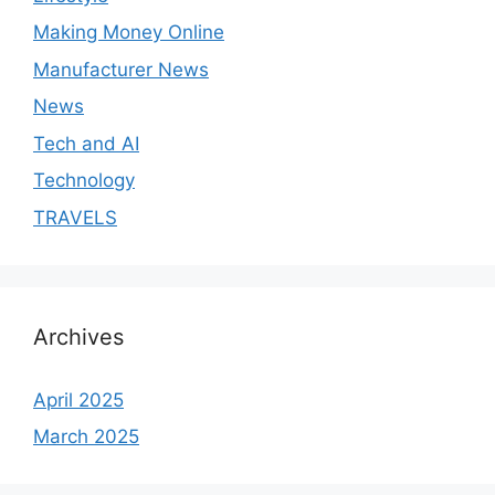
Making Money Online
Manufacturer News
News
Tech and AI
Technology
TRAVELS
Archives
April 2025
March 2025