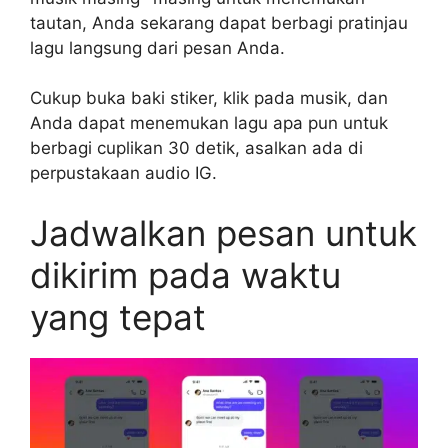
tautan, Anda sekarang dapat berbagi pratinjau
lagu langsung dari pesan Anda.
Cukup buka baki stiker, klik pada musik, dan
Anda dapat menemukan lagu apa pun untuk
berbagi cuplikan 30 detik, asalkan ada di
perpustakaan audio IG.
Jadwalkan pesan untuk
dikirim pada waktu
yang tepat