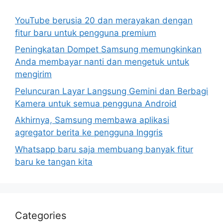
YouTube berusia 20 dan merayakan dengan
fitur baru untuk pengguna premium
Peningkatan Dompet Samsung memungkinkan
Anda membayar nanti dan mengetuk untuk
mengirim
Peluncuran Layar Langsung Gemini dan Berbagi
Kamera untuk semua pengguna Android
Akhirnya, Samsung membawa aplikasi
agregator berita ke pengguna Inggris
Whatsapp baru saja membuang banyak fitur
baru ke tangan kita
Categories