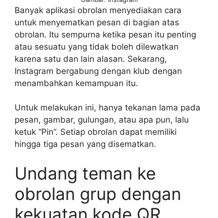
Banyak aplikasi obrolan menyediakan cara
untuk menyematkan pesan di bagian atas
obrolan. Itu sempurna ketika pesan itu penting
atau sesuatu yang tidak boleh dilewatkan
karena satu dan lain alasan. Sekarang,
Instagram bergabung dengan klub dengan
menambahkan kemampuan itu.
Untuk melakukan ini, hanya tekanan lama pada
pesan, gambar, gulungan, atau apa pun, lalu
ketuk “Pin”. Setiap obrolan dapat memiliki
hingga tiga pesan yang disematkan.
Undang teman ke
obrolan grup dengan
kekuatan kode QR