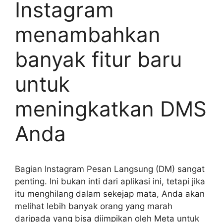
Instagram
menambahkan
banyak fitur baru
untuk
meningkatkan DMS
Anda
Bagian Instagram Pesan Langsung (DM) sangat
penting. Ini bukan inti dari aplikasi ini, tetapi jika
itu menghilang dalam sekejap mata, Anda akan
melihat lebih banyak orang yang marah
daripada yang bisa diimpikan oleh Meta untuk