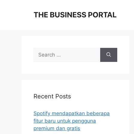
Skip
to
content
Search
for:
Recent Posts
Spotify mendapatkan beberapa
fitur baru untuk pengguna
premium dan gratis