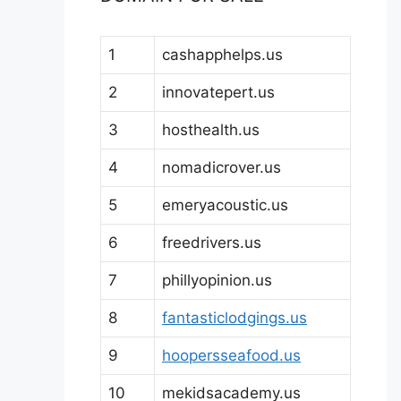
1
cashapphelps.us
2
innovatepert.us
3
hosthealth.us
4
nomadicrover.us
5
emeryacoustic.us
6
freedrivers.us
7
phillyopinion.us
8
fantasticlodgings.us
9
hoopersseafood.us
10
mekidsacademy.us