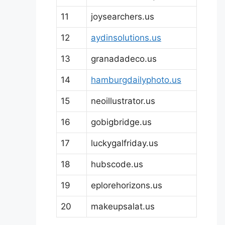
11
joysearchers.us
12
aydinsolutions.us
13
granadadeco.us
14
hamburgdailyphoto.us
15
neoillustrator.us
16
gobigbridge.us
17
luckygalfriday.us
18
hubscode.us
19
eplorehorizons.us
20
makeupsalat.us