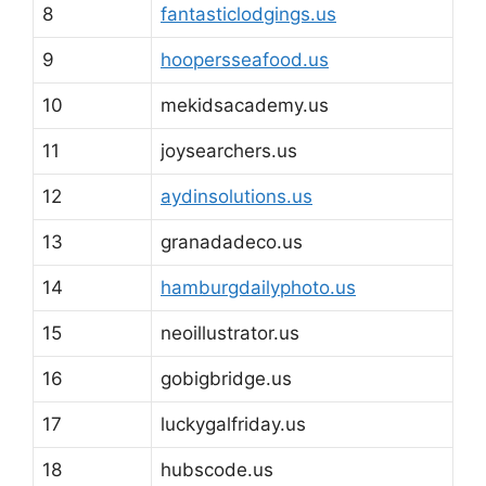
8
fantasticlodgings.us
9
hoopersseafood.us
10
mekidsacademy.us
11
joysearchers.us
12
aydinsolutions.us
13
granadadeco.us
14
hamburgdailyphoto.us
15
neoillustrator.us
16
gobigbridge.us
17
luckygalfriday.us
18
hubscode.us