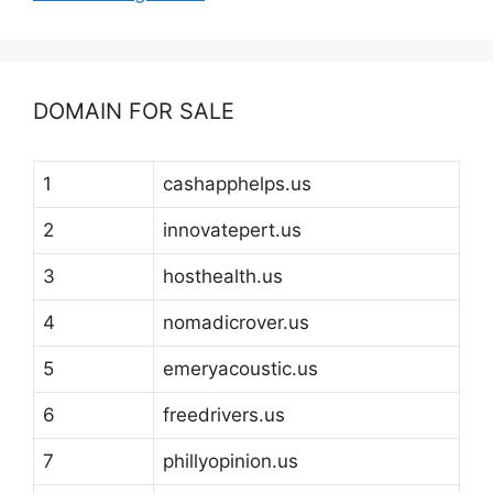
DOMAIN FOR SALE
1
cashapphelps.us
2
innovatepert.us
3
hosthealth.us
4
nomadicrover.us
5
emeryacoustic.us
6
freedrivers.us
7
phillyopinion.us