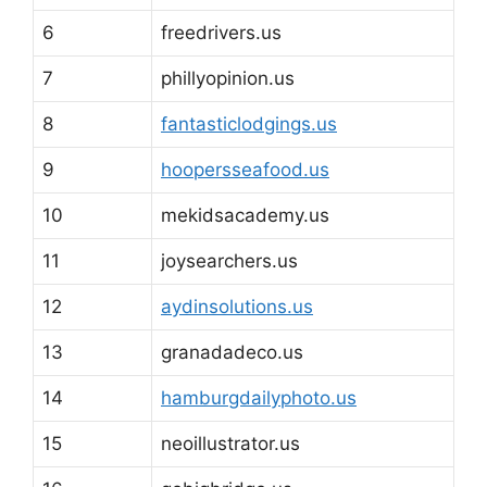
6
freedrivers.us
7
phillyopinion.us
8
fantasticlodgings.us
9
hoopersseafood.us
10
mekidsacademy.us
11
joysearchers.us
12
aydinsolutions.us
13
granadadeco.us
14
hamburgdailyphoto.us
15
neoillustrator.us