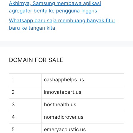
Akhirnya, Samsung membawa aplikasi
agregator berita ke pengguna Inggris
Whatsapp baru saja membuang banyak fitur
baru ke tangan kita
DOMAIN FOR SALE
1
cashapphelps.us
2
innovatepert.us
3
hosthealth.us
4
nomadicrover.us
5
emeryacoustic.us