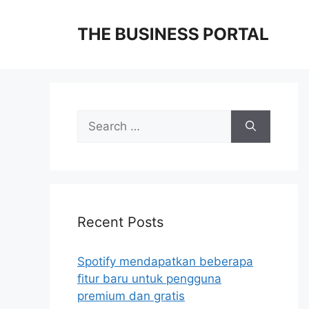
Skip
to
content
Search
for:
Recent Posts
Spotify mendapatkan beberapa
fitur baru untuk pengguna
premium dan gratis