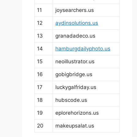
11
joysearchers.us
12
aydinsolutions.us
13
granadadeco.us
14
hamburgdailyphoto.us
15
neoillustrator.us
16
gobigbridge.us
17
luckygalfriday.us
18
hubscode.us
19
eplorehorizons.us
20
makeupsalat.us