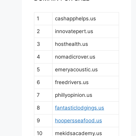
1
cashapphelps.us
2
innovatepert.us
3
hosthealth.us
4
nomadicrover.us
5
emeryacoustic.us
6
freedrivers.us
7
phillyopinion.us
8
fantasticlodgings.us
9
hoopersseafood.us
10
mekidsacademy.us