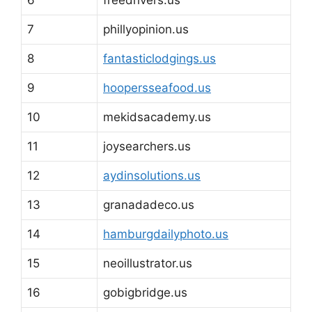
6
freedrivers.us
7
phillyopinion.us
8
fantasticlodgings.us
9
hoopersseafood.us
10
mekidsacademy.us
11
joysearchers.us
12
aydinsolutions.us
13
granadadeco.us
14
hamburgdailyphoto.us
15
neoillustrator.us
16
gobigbridge.us