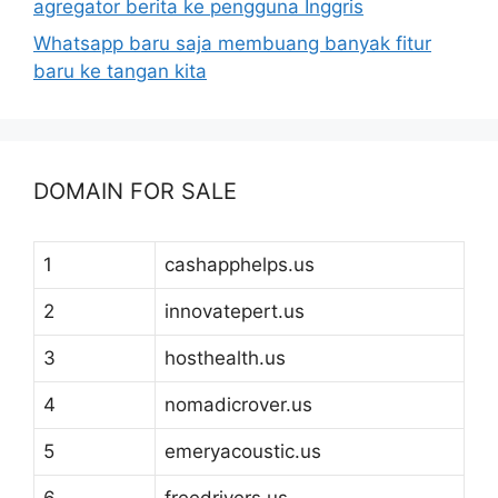
agregator berita ke pengguna Inggris
Whatsapp baru saja membuang banyak fitur
baru ke tangan kita
DOMAIN FOR SALE
1
cashapphelps.us
2
innovatepert.us
3
hosthealth.us
4
nomadicrover.us
5
emeryacoustic.us