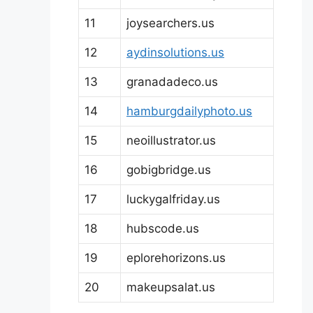
11
joysearchers.us
12
aydinsolutions.us
13
granadadeco.us
14
hamburgdailyphoto.us
15
neoillustrator.us
16
gobigbridge.us
17
luckygalfriday.us
18
hubscode.us
19
eplorehorizons.us
20
makeupsalat.us