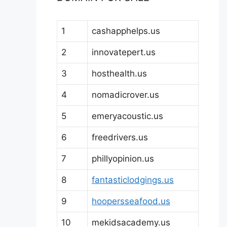
1
cashapphelps.us
2
innovatepert.us
3
hosthealth.us
4
nomadicrover.us
5
emeryacoustic.us
6
freedrivers.us
7
phillyopinion.us
8
fantasticlodgings.us
9
hoopersseafood.us
10
mekidsacademy.us