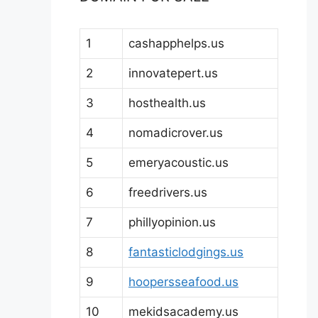
1
cashapphelps.us
2
innovatepert.us
3
hosthealth.us
4
nomadicrover.us
5
emeryacoustic.us
6
freedrivers.us
7
phillyopinion.us
8
fantasticlodgings.us
9
hoopersseafood.us
10
mekidsacademy.us