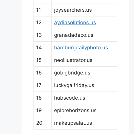
11
joysearchers.us
12
aydinsolutions.us
13
granadadeco.us
14
hamburgdailyphoto.us
15
neoillustrator.us
16
gobigbridge.us
17
luckygalfriday.us
18
hubscode.us
19
eplorehorizons.us
20
makeupsalat.us