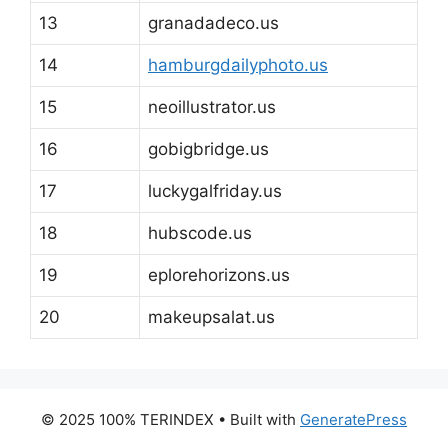
13
granadadeco.us
14
hamburgdailyphoto.us
15
neoillustrator.us
16
gobigbridge.us
17
luckygalfriday.us
18
hubscode.us
19
eplorehorizons.us
20
makeupsalat.us
© 2025 100% TERINDEX
• Built with
GeneratePress