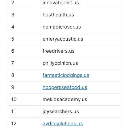
2
innovatepert.us
3
hosthealth.us
4
nomadicrover.us
5
emeryacoustic.us
6
freedrivers.us
7
phillyopinion.us
8
fantasticlodgings.us
9
hoopersseafood.us
10
mekidsacademy.us
11
joysearchers.us
12
aydinsolutions.us